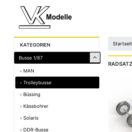
Startsei
KATEGORIEN
Busse 1/87
RADSATZ
› MAN
› Trolleybusse
› Büssing
› Kässbohrer
› Solaris
› DDR-Busse