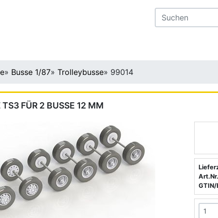
te
»
Busse 1/87
»
Trolleybusse
»
99014
 TS3 FÜR 2 BUSSE 12 MM
Liefer
Art.Nr.
GTIN/