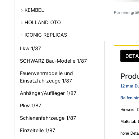
› KEMBEL
Für eine größ
› HOLLAND OTO
› ICONIC REPLICAS
Lkw 1/87
DETA
SCHWARZ Bau-Modelle 1/87
Feuerwehrmodelle und
Prod
Einsatzfahrzeuge 1/87
12 mm Du
Anhänger/Auflieger 1/87
Reifen si
Pkw 1/87
Hinweis: D
Schienenfahrzeuge 1/87
Maßstab 1
Einzelteile 1/87
hohe Detai