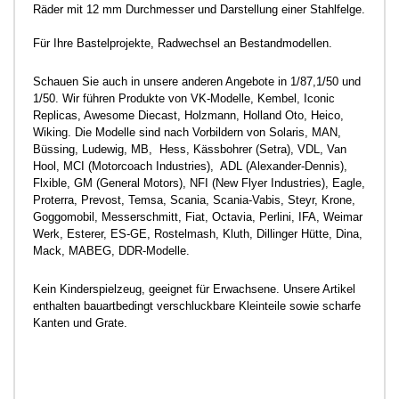
Räder mit 12 mm Durchmesser und Darstellung einer Stahlfelge.
Für Ihre Bastelprojekte, Radwechsel an Bestandmodellen.
Schauen Sie auch in unsere anderen Angebote in 1/87,1/50 und
1/50. Wir führen Produkte von VK-Modelle, Kembel, Iconic
Replicas, Awesome Diecast, Holzmann, Holland Oto, Heico,
Wiking. Die Modelle sind nach Vorbildern von Solaris, MAN,
Büssing, Ludewig, MB, Hess, Kässbohrer (Setra), VDL, Van
Hool, MCI (Motorcoach Industries), ADL (Alexander-Dennis),
Flxible, GM (General Motors), NFI (New Flyer Industries), Eagle,
Proterra, Prevost, Temsa, Scania, Scania-Vabis, Steyr, Krone,
Goggomobil, Messerschmitt, Fiat, Octavia, Perlini, IFA, Weimar
Werk, Esterer, ES-GE, Rostelmash, Kluth, Dillinger Hütte, Dina,
Mack, MABEG, DDR-Modelle.
Kein Kinderspielzeug, geeignet für Erwachsene. Unsere Artikel
enthalten bauartbedingt verschluckbare Kleinteile sowie scharfe
Kanten und Grate.