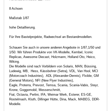
8 Achsen
Maßstab 1/87
hohe Detaillierung.
Für Ihre Bastelprojekte, Radwechsel an Bestandmodellen.
Schauen Sie auch in unsere anderen Angebote in 1/87,1/50 und
1/50. Wir führen Produkte von VK-Modelle, Kembel, Iconic
Replicas, Awesome Diecast, Holzmann, Holland Oto, Heico,
Wiking.
Die Modelle sind nach Vorbildern von Solaris, MAN, Büssing,
Ludewig, MB, Hess, Kässbohrer (Setra), VDL, Van Hool, MCI
(Motorcoach Industries), ADL (Alexander-Dennis), Flxible, GM
(General Motors), NFI (New Flyer Industries),
Eagle, Proterra, Prevost, Temsa, Scania, Scania-Vabis, Steyr,
Krone, Goggomobil, Messerschmitt,
Fiat, Octavia, Perlini, IFA, Weimar Werk, Esterer, ES-GE,
Rostelmash, Kluth, Dillinger Hütte, Dina, Mack, MABEG, DDR-
Modelle.