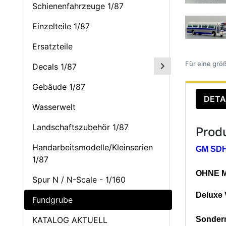
Schienenfahrzeuge 1/87
Einzelteile 1/87
Ersatzteile
Für eine größ
Decals 1/87
Gebäude 1/87
DETA
Wasserwelt
Landschaftszubehör 1/87
Prod
Handarbeitsmodelle/Kleinserien
GM SDH-
1/87
OHNE Mi
Spur N / N-Scale - 1/160
Deluxe 
Fundgrube
KATALOG AKTUELL
Sonderm