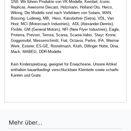
1/50. Wir führen Produkte von VK-Modelle, Kembel, Iconic
Replicas, Awesome Diecast, Holzmann, Holland Oto, Heico,
Wiking. Die Modelle sind nach Vorbildern von Solaris, MAN,
Büssing, Ludewig, MB, Hess, Kässbohrer (Setra), VDL, Van
Hool, MCI (Motorcoach Industries), ADL (Alexander-Dennis),
Flxible, GM (General Motors), NFI (New Flyer Industries), Eagle,
Proterra, Prevost, Temsa, Scania, Scania-Vabis, Steyr, Krone,
Goggomobil, Messerschmitt, Fiat, Octavia, Perlini, IFA, Weimar
Werk, Esterer, ES-GE, Rostelmash, Kluth, Dillinger Hütte, Dina,
Mack, MABEG, DDR-Modelle.
Kein Kinderspielzeug, geeignet für Erwachsene. Unsere Artikel
enthalten bauartbedingt verschluckbare Kleinteile sowie scharfe
Kanten und Grate.
Mehr über...