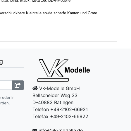
er Hütte, Dina, Mack, MABEG, DDR-Modelle.
 verschluckbare Kleinteile sowie scharfe Kanten und Grate
g
VK-Modelle GmbH
Bellscheider Weg 33
r oder in
D-40883 Ratingen
erden.
Telefon +49-2102-66921
Telefax +49-2102-66922
info@vk-modelle.de