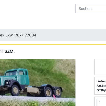
te
»
Lkw 1/87
»
77004
11 SZM.
Liefer
Art.Nr.
GTIN/