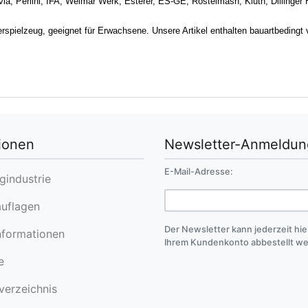
avia, Perlini, IFA, Weimar Werk, Esterer, ES-GE, Rostelmash, Kluth, Dilling
rspielzeug, geeignet für Erwachsene. Unsere Artikel enthalten bauartbedingt
ionen
Newsletter-Anmeldun
E-Mail-Adresse:
industrie
uflagen
Der Newsletter kann jederzeit hie
formationen
Ihrem Kundenkonto abbestellt w
e
erzeichnis