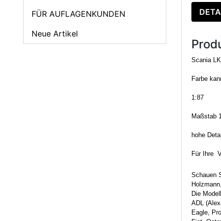
DETA
FÜR AUFLAGENKUNDEN
Neue Artikel
Prod
Scania
L
Farbe kann
1:87
Maßstab 1
hohe Detai
Für Ihre 
Schauen S
Holzmann,
Die Model
ADL (Alexa
Eagle, Pr