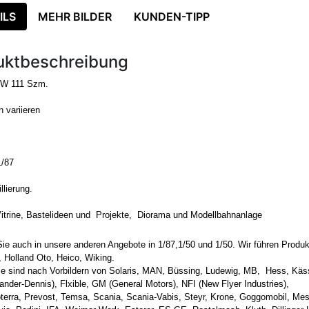
ILS
MEHR BILDER
KUNDEN-TIPP
uktbeschreibung
KW
111 Szm.
 variieren
/87
llierung.
Vitrine, Bastelideen und Projekte, Diorama und Modellbahnanlage
ie auch in unsere anderen Angebote in 1/87,1/50 und 1/50. Wir führen Produ
 Holland Oto, Heico, Wiking.
le sind nach Vorbildern von Solaris, MAN, Büssing, Ludewig, MB, Hess, Käss
nder-Dennis), Flxible, GM (General Motors), NFI (New Flyer Industries),
oterra, Prevost, Temsa, Scania, Scania-Vabis, Steyr, Krone, Goggomobil, Mes