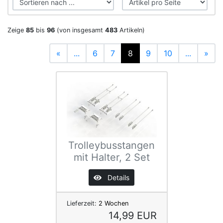
Zeige
85
bis
96
(von insgesamt
483
Artikeln)
«
...
6
7
8
9
10
...
»
Trolleybusstangen
mit Halter, 2 Set
Details
Lieferzeit:
2 Wochen
14,99 EUR