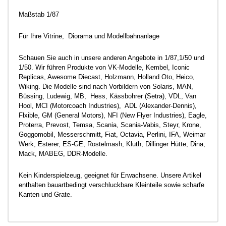
Maßstab 1/87
Für Ihre Vitrine, Diorama und Modellbahnanlage
Schauen Sie auch in unsere anderen Angebote in 1/87,1/50 und
1/50. Wir führen Produkte von VK-Modelle, Kembel, Iconic
Replicas, Awesome Diecast, Holzmann, Holland Oto, Heico,
Wiking. Die Modelle sind nach Vorbildern von Solaris, MAN,
Büssing, Ludewig, MB, Hess, Kässbohrer (Setra), VDL, Van
Hool, MCI (Motorcoach Industries), ADL (Alexander-Dennis),
Flxible, GM (General Motors), NFI (New Flyer Industries), Eagle,
Proterra, Prevost, Temsa, Scania, Scania-Vabis, Steyr, Krone,
Goggomobil, Messerschmitt, Fiat, Octavia, Perlini, IFA, Weimar
Werk, Esterer, ES-GE, Rostelmash, Kluth, Dillinger Hütte, Dina,
Mack, MABEG, DDR-Modelle.
Kein Kinderspielzeug, geeignet für Erwachsene. Unsere Artikel
enthalten bauartbedingt verschluckbare Kleinteile sowie scharfe
Kanten und Grate.