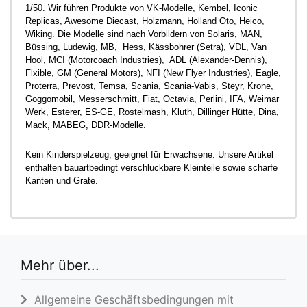
1/50. Wir führen Produkte von VK-Modelle, Kembel, Iconic
Replicas, Awesome Diecast, Holzmann, Holland Oto, Heico,
Wiking. Die Modelle sind nach Vorbildern von Solaris, MAN,
Büssing, Ludewig, MB, Hess, Kässbohrer (Setra), VDL, Van
Hool, MCI (Motorcoach Industries), ADL (Alexander-Dennis),
Flxible, GM (General Motors), NFI (New Flyer Industries), Eagle,
Proterra, Prevost, Temsa, Scania, Scania-Vabis, Steyr, Krone,
Goggomobil, Messerschmitt, Fiat, Octavia, Perlini, IFA, Weimar
Werk, Esterer, ES-GE, Rostelmash, Kluth, Dillinger Hütte, Dina,
Mack, MABEG, DDR-Modelle.
Kein Kinderspielzeug, geeignet für Erwachsene. Unsere Artikel
enthalten bauartbedingt verschluckbare Kleinteile sowie scharfe
Kanten und Grate.
Mehr über...
Allgemeine Geschäftsbedingungen mit