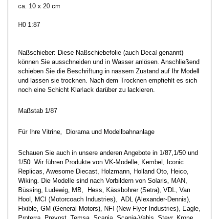
ca. 10 x 20 cm
H0 1:87
Naßschieber: Diese Naßschiebefolie (auch Decal genannt)
können Sie ausschneiden und in Wasser anlösen. Anschließend
schieben Sie die Beschriftung in nassem Zustand auf Ihr Modell
und lassen sie trocknen. Nach dem Trocknen empfiehlt es sich
noch eine Schicht Klarlack darüber zu lackieren.
Maßstab 1/87
Für Ihre Vitrine, Diorama und Modellbahnanlage
Schauen Sie auch in unsere anderen Angebote in 1/87,1/50 und
1/50. Wir führen Produkte von VK-Modelle, Kembel, Iconic
Replicas, Awesome Diecast, Holzmann, Holland Oto, Heico,
Wiking. Die Modelle sind nach Vorbildern von Solaris, MAN,
Büssing, Ludewig, MB, Hess, Kässbohrer (Setra), VDL, Van
Hool, MCI (Motorcoach Industries), ADL (Alexander-Dennis),
Flxible, GM (General Motors), NFI (New Flyer Industries), Eagle,
Proterra, Prevost, Temsa, Scania, Scania-Vabis, Steyr, Krone,