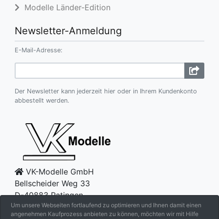
Modelle Länder-Edition
Newsletter-Anmeldung
E-Mail-Adresse:
Der Newsletter kann jederzeit hier oder in Ihrem Kundenkonto
abbestellt werden.
VK-Modelle GmbH
Bellscheider Weg 33
D-40883 Ratingen
Um unsere Webseiten fortlaufend zu optimieren und Ihnen damit einen
Telefon +49-2102-66921
angenehmen Kaufprozess anbieten zu können, möchten wir mit Hilfe
Telefax +49-2102-66922