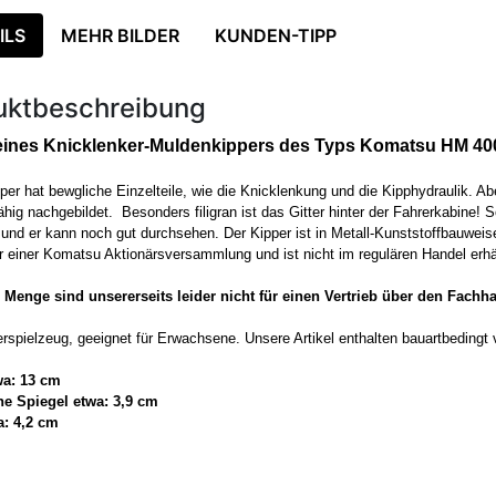
ILS
MEHR BILDER
KUNDEN-TIPP
uktbeschreibung
eines Knicklenker-Muldenkippers des Typs Komatsu HM 400
per hat bewgliche Einzelteile, wie die Knicklenkung und die Kipphydraulik. Abe
ähig nachgebildet. Besonders filigran ist das Gitter hinter der Fahrerkabine! 
und er kann noch gut durchsehen. Der Kipper ist in Metall-Kunststoffbauweis
r einer Komatsu Aktionärsversammlung und ist nicht im regulären Handel erh
 Menge sind unsererseits leider nicht für einen Vertrieb über den Fach
rspielzeug, geeignet für Erwachsene. Unsere Artikel enthalten bauartbedingt 
wa: 13 cm
ne Spiegel etwa: 3,9 cm
: 4,2 cm