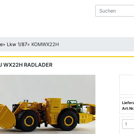
te
»
Lkw 1/87
»
KOMWX22H
U WX22H RADLADER
Liefer
Art.Nr.