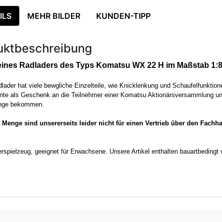
ILS
MEHR BILDER
KUNDEN-TIPP
uktbeschreibung
eines Radladers des Typs Komatsu WX 22 H im Maßstab 1:
lader hat viele bewgliche Einzelteile, wie Knicklenkung und Schaufelfunktion
nte als Geschenk an die Teilnehmer einer Komatsu Aktionärsversammlung und i
enge bekommen.
 Menge sind unsererseits leider nicht für einen Vertrieb über den Fach
rspielzeug, geeignet für Erwachsene. Unsere Artikel enthalten bauartbedingt 