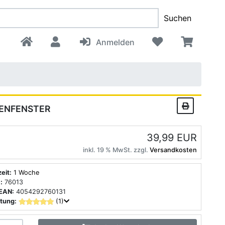
Suchen
Anmelden
TENFENSTER
39,99 EUR
inkl. 19 % MwSt. zzgl.
Versandkosten
zeit:
1 Woche
:
76013
EAN:
4054292760131
tung:
(1)