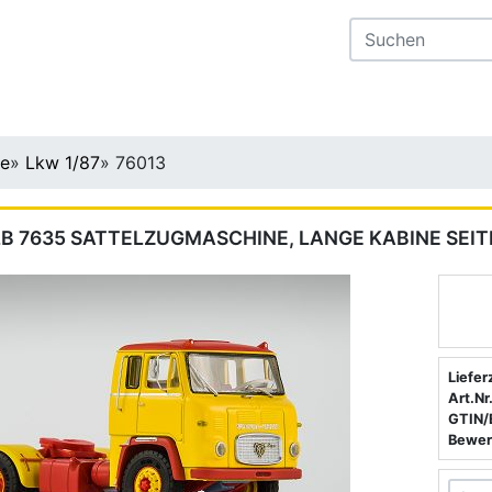
te
»
Lkw 1/87
»
76013
LB 7635 SATTELZUGMASCHINE, LANGE KABINE SEI
Liefer
Art.Nr.
GTIN/
Bewer