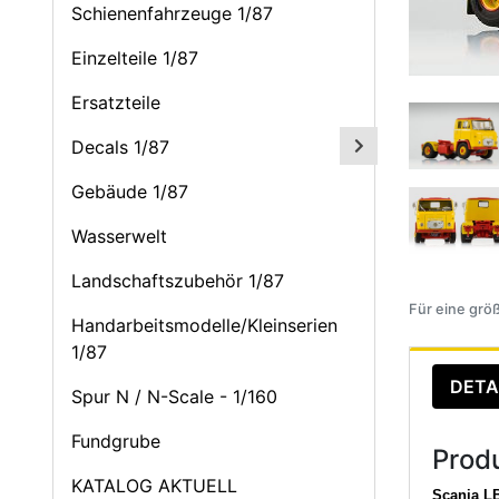
Schienenfahrzeuge 1/87
Einzelteile 1/87
Ersatzteile
Decals 1/87
Gebäude 1/87
Wasserwelt
Landschaftszubehör 1/87
Für eine größ
Handarbeitsmodelle/Kleinserien
1/87
DETA
Spur N / N-Scale - 1/160
Fundgrube
Prod
KATALOG AKTUELL
Scania LB